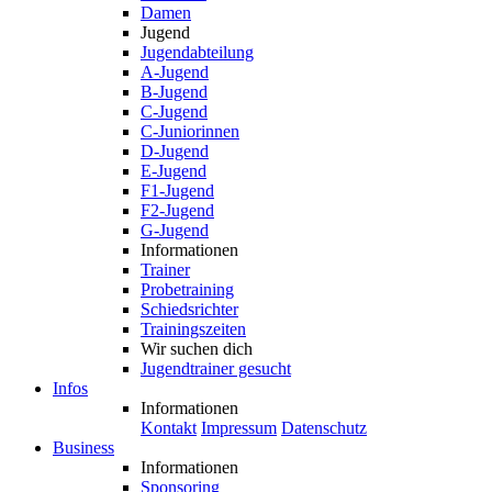
Jugendabteilung
A-Jugend
B-Jugend
C-Jugend
C-Juniorinnen
D-Jugend
E-Jugend
F1-Jugend
F2-Jugend
G-Jugend
Informationen
Trainer
Probetraining
Schiedsrichter
Trainingszeiten
Wir suchen dich
Jugendtrainer gesucht
Infos
Informationen
Kontakt
Impressum
Datenschutz
Business
Informationen
Sponsoring
Vereinsheim-Vermietung