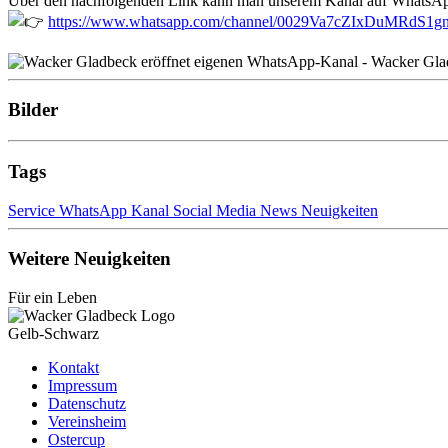
Über den nachfolgenden Link kann man unserem Kanal auf WhatsApp
https://www.whatsapp.com/channel/0029Va7cZIxDuMRdS1
Bilder
Tags
Service
WhatsApp
Kanal
Social Media
News
Neuigkeiten
Weitere Neuigkeiten
Für ein Leben
Gelb-Schwarz
Kontakt
Impressum
Datenschutz
Vereinsheim
Ostercup