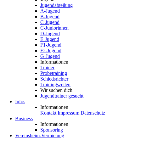
Jugendabteilung
A-Jugend
B-Jugend
C-Jugend
C-Juniorinnen
D-Jugend
E-Jugend
F1-Jugend
F2-Jugend
G-Jugend
Informationen
Trainer
Probetraining
Schiedsrichter
Trainingszeiten
Wir suchen dich
Jugendtrainer gesucht
Infos
Informationen
Kontakt
Impressum
Datenschutz
Business
Informationen
Sponsoring
Vereinsheim-Vermietung