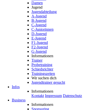
Jugendabteilung
A-Jugend
B-Jugend
C-Jugend
C-Juniorinnen
D-Jugend
E-Jugend
F1-Jugend
F2-Jugend
G-Jugend
Informationen
Trainer
Probetraining
Schiedsrichter
Trainingszeiten
Wir suchen dich
Jugendtrainer gesucht
Infos
Informationen
Kontakt
Impressum
Datenschutz
Business
Informationen
Sponsoring
Vereinsheim-Vermietung